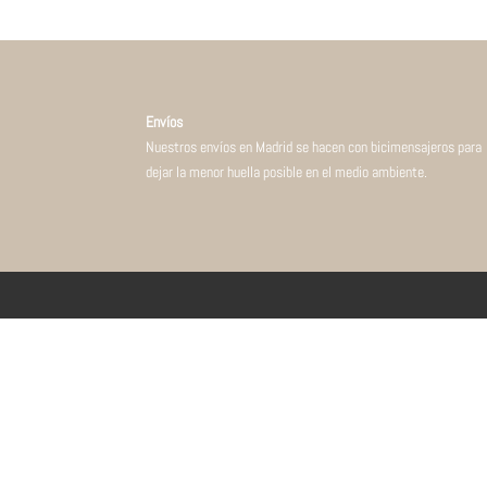
Envíos
Nuestros envíos en Madrid se hacen con bicimensajeros para
dejar la menor huella posible en el medio ambiente.