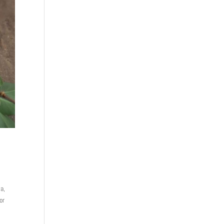
ta,
or