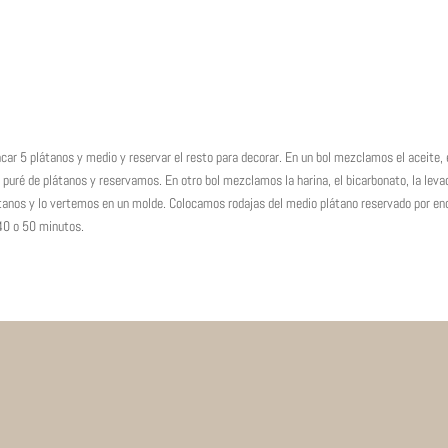
ar 5 plátanos y medio y reservar el resto para decorar. En un bol mezclamos el aceite, 
l puré de plátanos y reservamos. En otro bol mezclamos la harina, el bicarbonato, la leva
látanos y lo vertemos en un molde. Colocamos rodajas del medio plátano reservado por e
40 o 50 minutos.