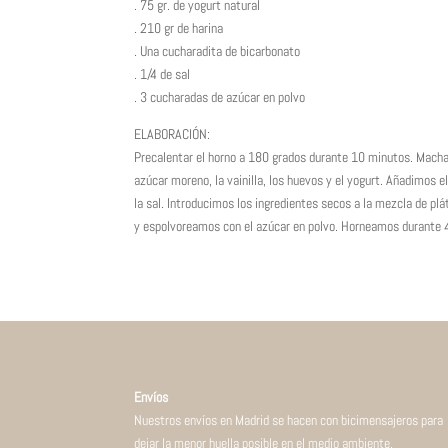
. 75 gr. de yogurt natural
. 210 gr de harina
. Una cucharadita de bicarbonato
. 1/4 de sal
. 3 cucharadas de azúcar en polvo
ELABORACIÓN:
Precalentar el horno a 180 grados durante 10 minutos. Machac
azúcar moreno, la vainilla, los huevos y el yogurt. Añadimos e
la sal. Introducimos los ingredientes secos a la mezcla de p
y espolvoreamos con el azúcar en polvo. Horneamos durante 
Envíos
Nuestros envíos en Madrid se hacen con bicimensajeros para
dejar la menor huella posible en el medio ambiente.