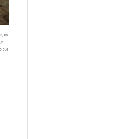
en, un
 un
lo que