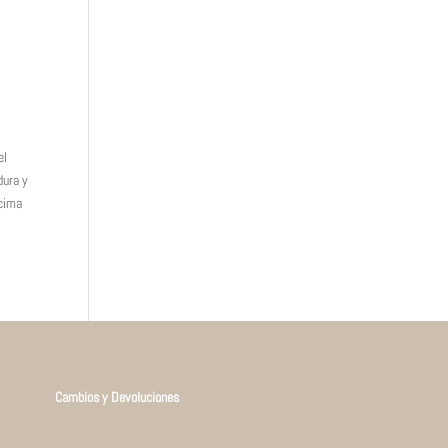
el
dura y
ncima
Cambios y Devoluciones