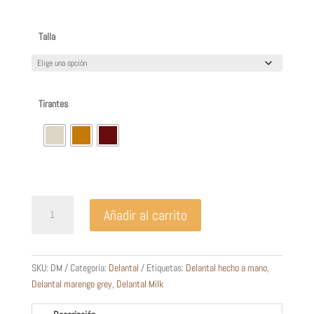
Talla
Tirantes
Delantal
Añadir al carrito
Milk
cantidad
SKU:
DM
Categoría:
Delantal
Etiquetas:
Delantal hecho a mano
,
Delantal marengo grey
,
Delantal Milk