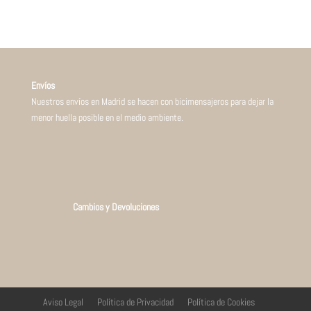
Envíos
Nuestros envíos en Madrid se hacen con bicimensajeros para dejar la
menor huella posible en el medio ambiente.
Cambios y Devoluciones
Aviso Legal
Política de Privacidad
Política de Cookies