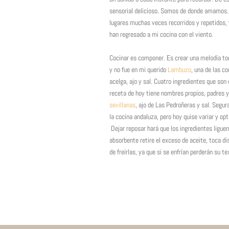
sensorial delicioso. Somos de donde amamos.
lugares muchas veces recorridos y repetidos,
han regresado a mi cocina con el viento.
Cocinar es componer. Es crear una melodía toc
y no fue en mi querido
Lambuzo
, una de las c
acelga, ajo y sal. Cuatro ingredientes que son 
receta de hoy tiene nombres propios, padres 
sevillanas
, ajo de Las Pedroñeras y sal. Segu
la cocina andaluza, pero hoy quise variar y op
Dejar reposar hará que los ingredientes liguen
absorbente retire el exceso de aceite, toca d
de freírlas, ya que si se enfrían perderán su 