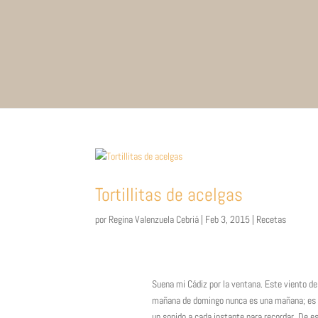
Tortillitas de acelgas
por
Regina Valenzuela Cebriá
|
Feb 3, 2015
|
Recetas
Suena mi Cádiz por la ventana. Este viento de
mañana de domingo nunca es una mañana; es u
un sonido a cada instante para recordar. De e