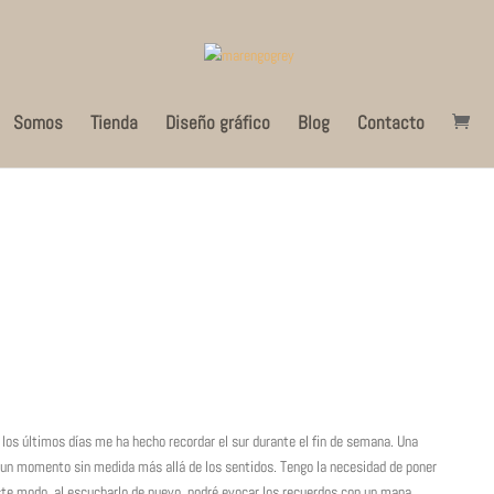
Somos
Tienda
Diseño gráfico
Blog
Contacto
 los últimos días me ha hecho recordar el sur durante el fin de semana. Una
n momento sin medida más allá de los sentidos. Tengo la necesidad de poner
ste modo, al escucharlo de nuevo, podré evocar los recuerdos con un mapa