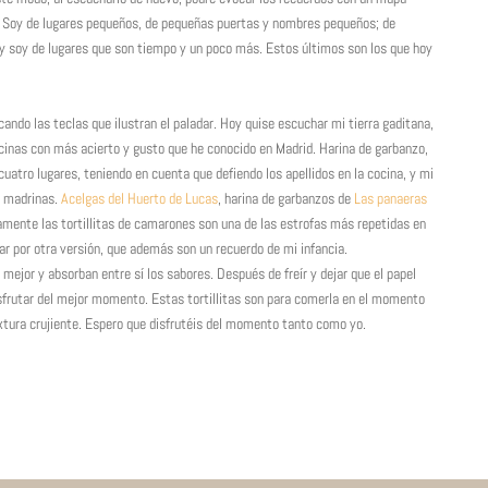
 Soy de lugares pequeños, de pequeñas puertas y nombres pequeños; de
 y soy de lugares que son tiempo y un poco más. Estos últimos son los que hoy
ando las teclas que ilustran el paladar. Hoy quise escuchar mi tierra gaditana,
ocinas con más acierto y gusto que he conocido en Madrid. Harina de garbanzo,
cuatro lugares, teniendo en cuenta que defiendo los apellidos en la cocina, y mi
y madrinas.
Acelgas del Huerto de Lucas
, harina de garbanzos de
Las panaeras
ramente las tortillitas de camarones son una de las estrofas más repetidas en
tar por otra versión, que además son un recuerdo de mi infancia.
 mejor y absorban entre sí los sabores. Después de freír y dejar que el papel
isfrutar del mejor momento. Estas tortillitas son para comerla en el momento
textura crujiente. Espero que disfrutéis del momento tanto como yo.